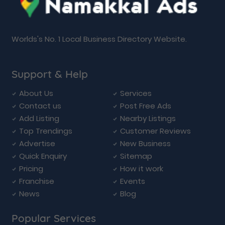
Worlds's No. 1 Local Business Directory Website.
Support & Help
About Us
Services
Contact us
Post Free Ads
Add Listing
Nearby Listings
Top Trendings
Customer Reviews
Advertise
New Business
Quick Enquiry
Sitemap
Pricing
How it work
Franchise
Events
News
Blog
Popular Services