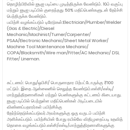
தொழிற்பிரிவில் ஐடிஐ படிப்பை முடித்திருக்க வேண்டும். 10ம் வகுப்பு
மற்றும் ஐடிஐ படிப்பில் குறைந்தது 50% மதிப்பெண்களுடன் தேர்ச்சி
பெற்றிருக்க வேண்டும்.
பயிற்சி வழங்கப்படும் டிரேடுகள்:Electrician/Plumber/Welder
(Gas & Electric)/Diesel
Mechanic/Machinist/Turner/Carpenter/
PSAA/Electronic Mechanic/Sheet Metal Worker/
Machine Tool Maintenance Mechanic/
COPA/Blacksmith/Wire man/Fitter/AC Mechanic/ DSL
Fitter/ Lineman.
கட்டணம்: பொது/ஒபிசி/ பொருளாதார பிற்பட்டோருக்கு ₹100
மட்டும். இதை ஆன்லைனில் செலுத்த வேண்டும்.எஸ்சி/எஸ்டி/
மாற்றுத்திறனாளிகள் மற்றும் பெண்களுக்கு கட்டணம் கிடையாது.
ஐடிஐ படிப்பில் பெற்றுள்ள மதிப்பெண்கள் அடிப்படையில்
விண்ணப்பதாரர்கள் பயிற்சிக்கு
தேர்ந்தெடுக்கப்படுவர்.அவர்களுக்கு ஒரு வருடம் பயிற்சி
அளிக்கப்படும். பயிற்சியின் போது ரயில்வே விதிமுறைப்படி உதவித்
தொகை வழங்கப்படும்.எஸ்சி/எஸ்டி/மாற்றுத்திறனாளிகளுக்கு