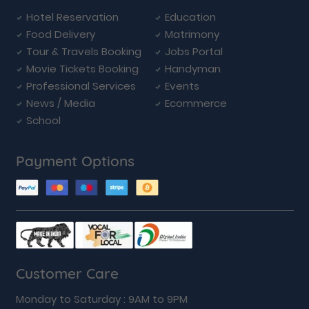
Hotel Reservation
Education
Food Delivery
Matrimony
Tour & Travels Booking
Jobs Portal
Movie Tickets Booking
Handyman
Professional Services
Events
News / Media
Ecommerce
School
Payment Options
Customer Care
Monday to Saturday : 9AM to 9PM