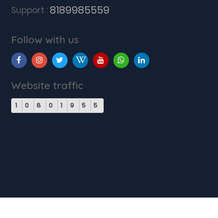
8189985559
Support :
Follow with us
Website traffic
1
0
8
0
1
9
5
5